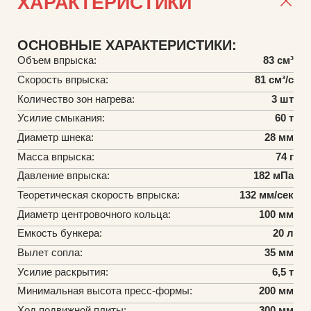
ХАРАКТЕРИСТИКИ
ОСНОВНЫЕ ХАРАКТЕРИСТИКИ:
Объем впрыска:
83 см³
Скорость впрыска:
81 см³/с
Количество зон нагрева:
3 шт
Усилие смыкания:
60 т
Диаметр шнека:
28 мм
Масса впрыска:
74 г
Давление впрыска:
182 мПа
Теоретическая скорость впрыска:
132 мм/сек
Диаметр центровочного кольца:
100 мм
Емкость бункера:
20 л
Вылет сопла:
35 мм
Усилие раскрытия:
6,5 т
Минимальная высота пресс-формы:
200 мм
Ход подвижной плиты:
300 мм