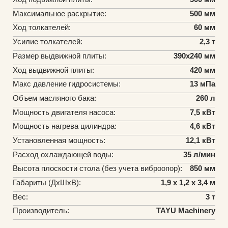
Максимальное раскрытие:
500 мм
Ход толкателей:
60 мм
Усилие толкателей:
2,3 т
Размер выдвижной плиты:
390х240 мм
Ход выдвижной плиты:
420 мм
Макс давление гидросистемы:
13 мПа
Объем масляного бака:
260 л
Мощность двигателя насоса:
7,5 кВт
Мощность нагрева цилиндра:
4,6 кВт
Установленная мощность:
12,1 кВт
Расход охлаждающей воды:
35 л/мин
Высота плоскости стола (без учета виброопор):
850 мм
Габариты (ДхШхВ):
1,9 х 1,2 х 3,4 м
Вес:
3 т
Производитель:
TAYU Machinery