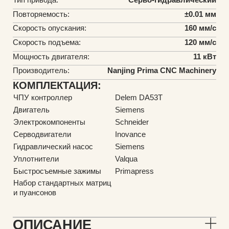
Повторяемость:
±0.01 мм
Скорость опускания:
160 мм/с
Скорость подъема:
120 мм/с
Мощность двигателя:
11 кВт
Производитель:
Nanjing Prima CNC Machinery
КОМПЛЕКТАЦИЯ:
ЧПУ контроллер
Delem DA53T
Двигатель
Siemens
Электрокомпоненты
Schneider
Серводвигатели
Inovance
Гидравлический насос
Siemens
Уплотнители
Valqua
Быстросъемные зажимы
Primapress
Набор стандартных матриц
и пуансонов
ОПИСАНИЕ