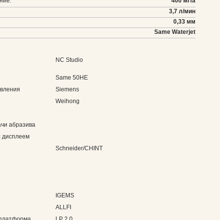
ние:
400 мПа
3,7 л/мин
0,33 мм
Same Waterjet
NC Studio
Same 50HE
авления
Siemens
Weihong
ачи абразива
с дисплеем
Schneider/CHINT
IGEMS
ALLFI
 платформа
LP 2.0